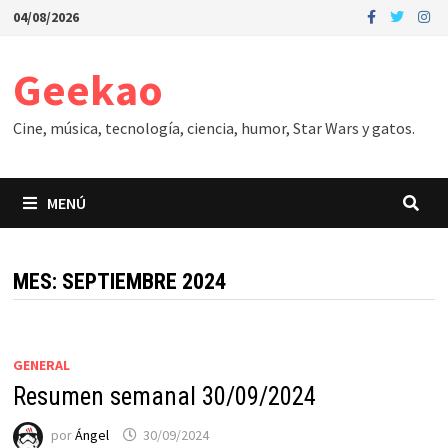
Saltar
04/08/2026
al
contenido
Geekao
Cine, música, tecnología, ciencia, humor, Star Wars y gatos.
MENÚ
MES:
SEPTIEMBRE 2024
GENERAL
Resumen semanal 30/09/2024
por
Ángel
30/09/2024