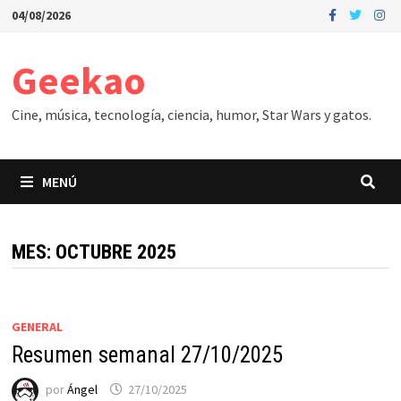
Saltar
04/08/2026
al
contenido
Geekao
Cine, música, tecnología, ciencia, humor, Star Wars y gatos.
MENÚ
MES:
OCTUBRE 2025
GENERAL
Resumen semanal 27/10/2025
por
Ángel
27/10/2025