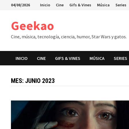
Saltar
04/08/2026
Inicio
Cine
Gifs & Vines
Música
Series
al
contenido
Geekao
Cine, música, tecnología, ciencia, humor, Star Wars y gatos.
INICIO
CINE
GIFS & VINES
MÚSICA
SERIES
MES:
JUNIO 2023