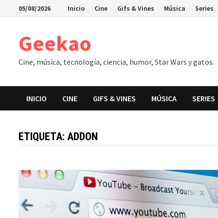
Saltar
05/08/2026
Inicio
Cine
Gifs & Vines
Música
Series
al
contenido
Geekao
Cine, música, tecnología, ciencia, humor, Star Wars y gatos.
INICIO
CINE
GIFS & VINES
MÚSICA
SERIES
ETIQUETA:
ADDON