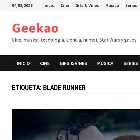
Saltar
04/08/2026
Inicio
Cine
Gifs & Vines
Música
Series
al
contenido
Geekao
Cine, música, tecnología, ciencia, humor, Star Wars y gatos.
INICIO
CINE
GIFS & VINES
MÚSICA
SERIES
ETIQUETA:
BLADE RUNNER