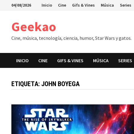
Saltar
04/08/2026
Inicio
Cine
Gifs & Vines
Música
Series
al
contenido
Geekao
Cine, música, tecnología, ciencia, humor, Star Wars y gatos.
INICIO
CINE
GIFS & VINES
MÚSICA
SERIES
ETIQUETA:
JOHN BOYEGA