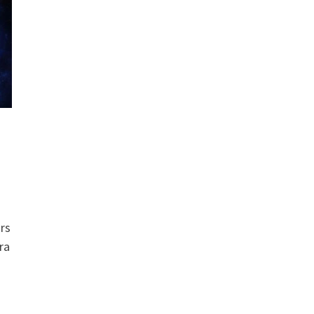
ars
ra