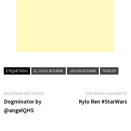
ETIQUETADO
EL CASO BOURNE
JASON BOURNE
TRÁILER
Navegación
Entrada
E
ENTRADA ANTERIOR
ENTRADA SIGUIENTE
anterior:
s
Dogminator by
Kylo Ren #StarWars
de
@angelQHS
entradas