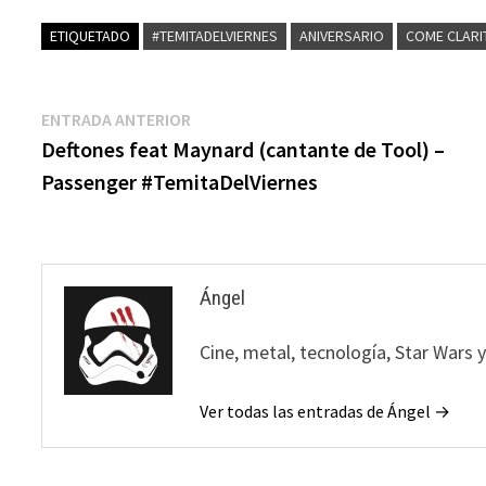
ETIQUETADO
#TEMITADELVIERNES
ANIVERSARIO
COME CLARI
Navegación
Entrada
ENTRADA ANTERIOR
anterior:
Deftones feat Maynard (cantante de Tool) –
de
Passenger #TemitaDelViernes
entradas
Ángel
Cine, metal, tecnología, Star Wars 
Ver todas las entradas de Ángel →