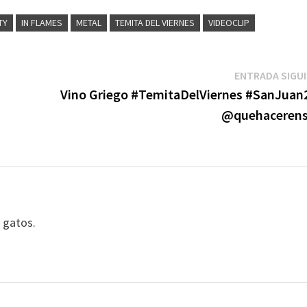
TY
IN FLAMES
METAL
TEMITA DEL VIERNES
VIDEOCLIP
ENTRADA SIGU
Vino Griego #TemitaDelViernes #SanJuan
@quehacerens
y gatos.