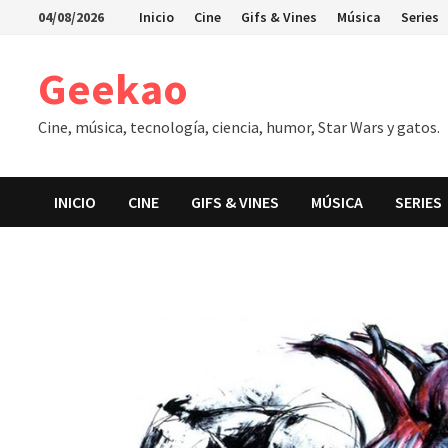
Saltar
04/08/2026
Inicio
Cine
Gifs & Vines
Música
Series
al
contenido
Geekao
Cine, música, tecnología, ciencia, humor, Star Wars y gatos.
INICIO
CINE
GIFS & VINES
MÚSICA
SERIES