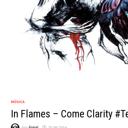
MÚSICA
In Flames – Come Clarity #T
por
Ángel
25/06/2016