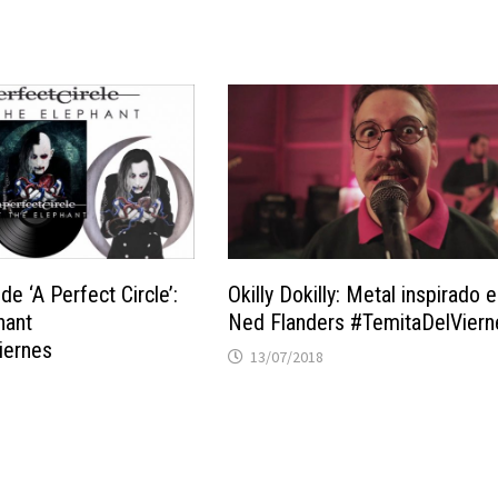
e ‘A Perfect Circle’:
Okilly Dokilly: Metal inspirado 
hant
Ned Flanders #TemitaDelViern
iernes
13/07/2018