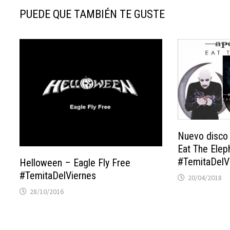
PUEDE QUE TAMBIÉN TE GUSTE
Nuevo disco d
Eat The Elep
#TemitaDelV
Helloween – Eagle Fly Free
#TemitaDelViernes
20/04/2018
28/10/2016