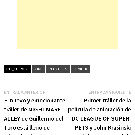
ETIQUETADO
CINE
PELÍCULAS
TRÁILER
Navegación
Entrada
E
ENTRADA ANTERIOR
ENTRADA SIGUIENTE
anterior:
s
El nuevo y emocionante
Primer tráiler de la
de
tráiler de NIGHTMARE
película de animación de
entradas
ALLEY de Guillermo del
DC LEAGUE OF SUPER-
Toro está lleno de
PETS y John Krasinski