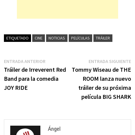
ETIQUETADO
CINE
NOTICIAS
PELÍCULAS
TRÁILER
Navegación
Entrada
E
ENTRADA ANTERIOR
ENTRADA SIGUIENTE
anterior:
s
Tráiler de Irreverent Red
Tommy Wiseau de THE
de
Band para la comedia
ROOM lanza nuevo
entradas
JOY RIDE
tráiler de su próxima
película BIG SHARK
Ángel