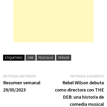
ETIQUETADO
CINE
PELÍCULAS
TRÁILER
Navegación
Entrada
E
ENTRADA ANTERIOR
ENTRADA SIGUIENTE
anterior:
s
Resumen semanal
Rebel Wilson debuta
de
29/05/2023
como directora con THE
entradas
DEB: una historia de
comedia musical