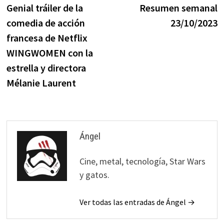
anterior:
s
Genial tráiler de la
Resumen semanal
de
comedia de acción
23/10/2023
entradas
francesa de Netflix
WINGWOMEN con la
estrella y directora
Mélanie Laurent
Ángel
Cine, metal, tecnología, Star Wars
y gatos.
Ver todas las entradas de Ángel →