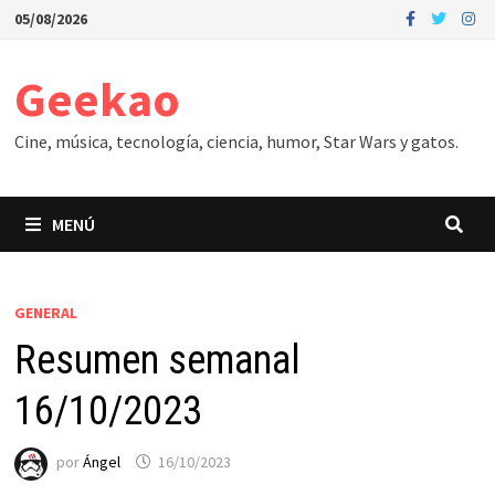
Saltar
05/08/2026
al
contenido
Geekao
Cine, música, tecnología, ciencia, humor, Star Wars y gatos.
MENÚ
GENERAL
Resumen semanal
16/10/2023
por
Ángel
16/10/2023