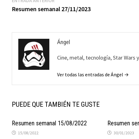
Navegación
ENTRADA ANTERIOR
anterior:
Resumen semanal 27/11/2023
de
entradas
Ángel
Cine, metal, tecnología, Star Wars 
Ver todas las entradas de Ángel →
PUEDE QUE TAMBIÉN TE GUSTE
Resumen semanal 15/08/2022
Resumen se
15/08/2022
30/01/2023