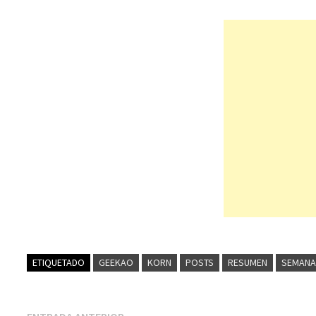
ETIQUETADO
GEEKAO
KORN
POSTS
RESUMEN
SEMANA
Entrada