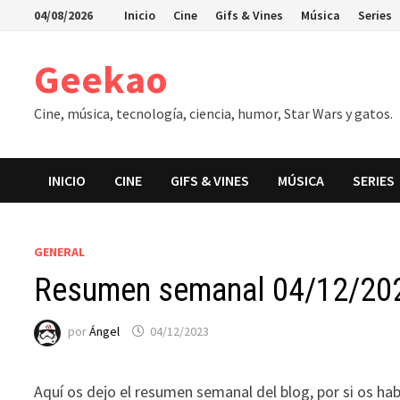
Saltar
04/08/2026
Inicio
Cine
Gifs & Vines
Música
Series
al
contenido
Geekao
Cine, música, tecnología, ciencia, humor, Star Wars y gatos.
INICIO
CINE
GIFS & VINES
MÚSICA
SERIES
GENERAL
Resumen semanal 04/12/20
por
Ángel
04/12/2023
Aquí os dejo el resumen semanal del blog, por si os ha