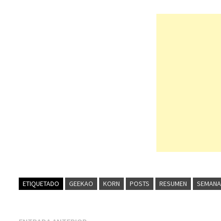
ETIQUETADO
GEEKAO
KORN
POSTS
RESUMEN
SEMANA
Entrada