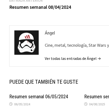
Navegación
ENTRADA ANTERIOR
anterior:
Resumen semanal 08/04/2024
de
entradas
Ángel
Cine, metal, tecnología, Star Wars 
Ver todas las entradas de Ángel →
PUEDE QUE TAMBIÉN TE GUSTE
Resumen semanal 06/05/2024
Resumen se
06/05/2024
04/08/2025