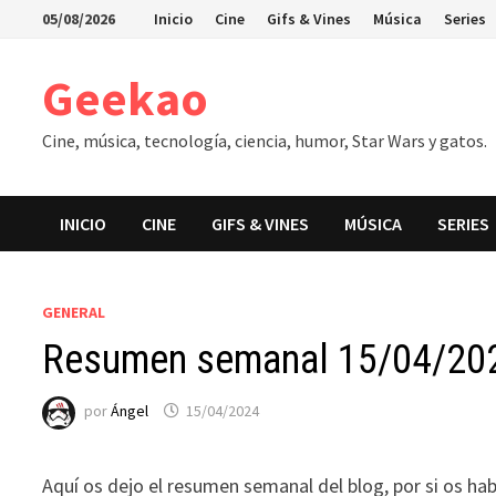
Saltar
05/08/2026
Inicio
Cine
Gifs & Vines
Música
Series
al
contenido
Geekao
Cine, música, tecnología, ciencia, humor, Star Wars y gatos.
INICIO
CINE
GIFS & VINES
MÚSICA
SERIES
GENERAL
Resumen semanal 15/04/20
por
Ángel
15/04/2024
Aquí os dejo el resumen semanal del blog, por si os ha