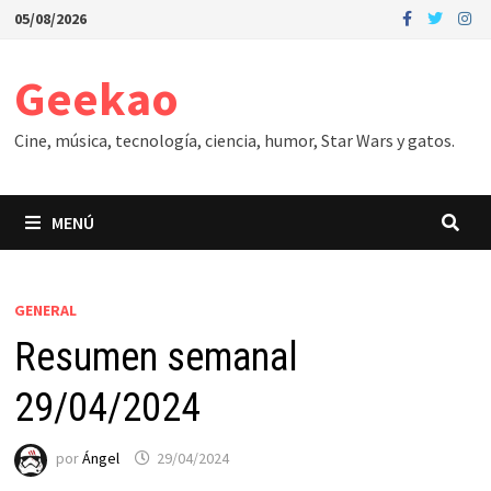
Saltar
05/08/2026
al
contenido
Geekao
Cine, música, tecnología, ciencia, humor, Star Wars y gatos.
MENÚ
GENERAL
Resumen semanal
29/04/2024
por
Ángel
29/04/2024