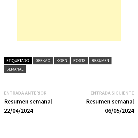
ETIQUETADO
GEEKAO
KORN
POSTS
RESUMEN
SEMANAL
Navegación
Entrada
E
ENTRADA ANTERIOR
ENTRADA SIGUIENTE
anterior:
s
Resumen semanal
Resumen semanal
de
22/04/2024
06/05/2024
entradas