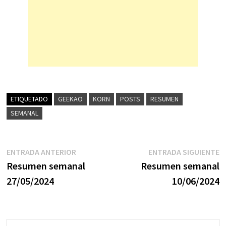
ETIQUETADO
GEEKAO
KORN
POSTS
RESUMEN
SEMANAL
Navegación
Entrada
E
ENTRADA ANTERIOR
ENTRADA SIGUIENTE
anterior:
s
Resumen semanal
Resumen semanal
de
27/05/2024
10/06/2024
entradas