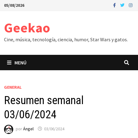
Saltar
05/08/2026
al
contenido
Geekao
Cine, música, tecnología, ciencia, humor, Star Wars y gatos.
MENÚ
GENERAL
Resumen semanal
03/06/2024
por
Ángel
03/06/2024