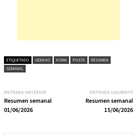
ETIQUETADO
GEEKAO
KORN
POSTS
RESUMEN
SEMANAL
Navegación
Entrada
E
ENTRADA ANTERIOR
ENTRADA SIGUIENTE
anterior:
s
Resumen semanal
Resumen semanal
de
01/06/2026
15/06/2026
entradas