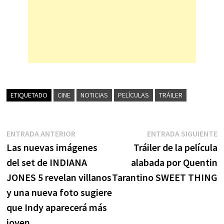
ETIQUETADO
CINE
NOTICIAS
PELÍCULAS
TRÁILER
Navegación
Entrada
E
ENTRADA ANTERIOR
ENTRADA SIGUIENTE
anterior:
s
Las nuevas imágenes
Tráiler de la película
de
del set de INDIANA
alabada por Quentin
entradas
JONES 5 revelan villanos
Tarantino SWEET THING
y una nueva foto sugiere
que Indy aparecerá más
joven