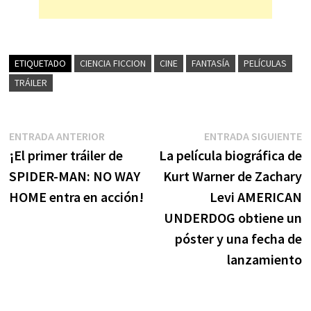
ETIQUETADO
CIENCIA FICCION
CINE
FANTASÍA
PELÍCULAS
TRÁILER
Navegación
Entrada
E
ENTRADA ANTERIOR
ENTRADA SIGUIENTE
anterior:
s
¡El primer tráiler de
La película biográfica de
de
SPIDER-MAN: NO WAY
Kurt Warner de Zachary
entradas
HOME entra en acción!
Levi AMERICAN
UNDERDOG obtiene un
póster y una fecha de
lanzamiento