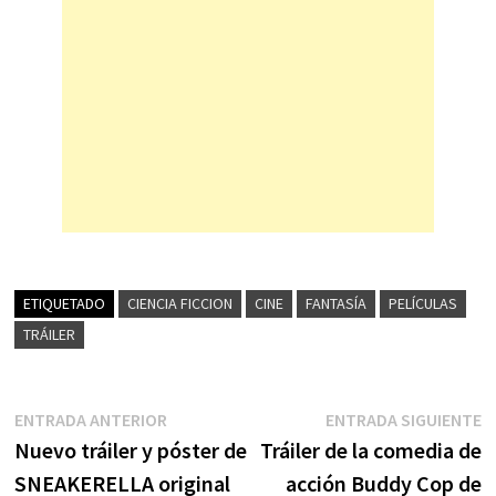
ETIQUETADO
CIENCIA FICCION
CINE
FANTASÍA
PELÍCULAS
TRÁILER
Navegación
Entrada
E
ENTRADA ANTERIOR
ENTRADA SIGUIENTE
anterior:
s
Nuevo tráiler y póster de
Tráiler de la comedia de
de
SNEAKERELLA original
acción Buddy Cop de