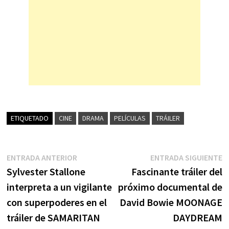
ETIQUETADO
CINE
DRAMA
PELÍCULAS
TRÁILER
Navegación
Entrada
E
ENTRADA ANTERIOR
ENTRADA SIGUIENTE
anterior:
s
Sylvester Stallone
Fascinante tráiler del
de
interpreta a un vigilante
próximo documental de
entradas
con superpoderes en el
David Bowie MOONAGE
tráiler de SAMARITAN
DAYDREAM