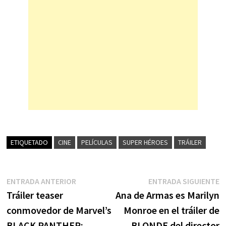
ETIQUETADO
CINE
PELÍCULAS
SUPER HÉROES
TRÁILER
Navegación
Entrada
E
ENTRADA ANTERIOR
ENTRADA SIGUIENTE
anterior:
s
Tráiler teaser
Ana de Armas es Marilyn
de
conmovedor de Marvel’s
Monroe en el tráiler de
entradas
BLACK PANTHER:
BLONDE del director