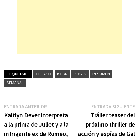
ETIQUETADO
GEEKAO
KORN
POSTS
RESUMEN
SEMANAL
Navegación
Entrada
E
ENTRADA ANTERIOR
ENTRADA SIGUIENTE
anterior:
s
Kaitlyn Dever interpreta
Tráiler teaser del
de
a la prima de Juliet y a la
próximo thriller de
entradas
intrigante ex de Romeo,
acción y espías de Gal