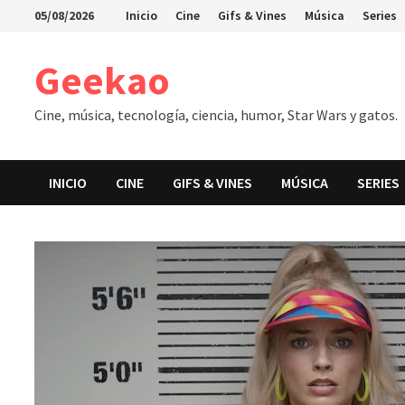
Saltar
05/08/2026
Inicio
Cine
Gifs & Vines
Música
Series
al
contenido
Geekao
Cine, música, tecnología, ciencia, humor, Star Wars y gatos.
INICIO
CINE
GIFS & VINES
MÚSICA
SERIES