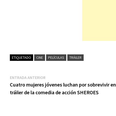
ETIQUETADO
CINE
PELÍCULAS
TRÁILER
Navegación
Entrada
ENTRADA ANTERIOR
anterior:
Cuatro mujeres jóvenes luchan por sobrevivir en
de
tráiler de la comedia de acción SHEROES
entradas