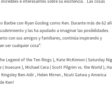
creíbles e interesantes sobre su existencia. . Las cosas
mo Barbie con Ryan Gosling como Ken. Durante más de 62 añ
scubrimiento y las ha ayudado a imaginar las posibilidades.
unto con sus amigos y familiares, continúa inspirando y
n ser cualquier cosa”.
d the Legend of the Ten Rings ), Kate McKinnon ( Saturday Ni
 ( Insecure ), Michael Cera ( Scott Pilgrim vs. the World ), Ha
 ), Kingsley Ben-Adir , Helen Mirren , Ncuti Gatwa y America
 de Ken!