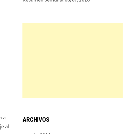
n
a a
ARCHIVOS
je al