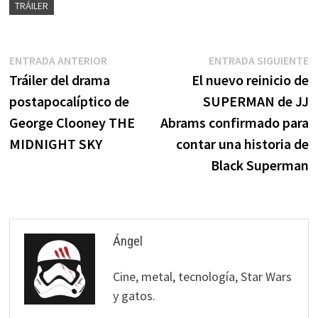
TRÁILER
Navegación
Entrada
E
ENTRADA ANTERIOR
ENTRADA SIGUIENTE
anterior:
s
Tráiler del drama
El nuevo reinicio de
de
postapocalíptico de
SUPERMAN de JJ
entradas
George Clooney THE
Abrams confirmado para
MIDNIGHT SKY
contar una historia de
Black Superman
Ángel
Cine, metal, tecnología, Star Wars
y gatos.