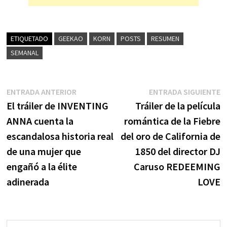
ETIQUETADO
GEEKAO
KORN
POSTS
RESUMEN
SEMANAL
Navegación
Entrada
E
ENTRADA ANTERIOR
ENTRADA SIGUIENTE
anterior:
s
El tráiler de INVENTING
Tráiler de la película
de
ANNA cuenta la
romántica de la Fiebre
entradas
escandalosa historia real
del oro de California de
de una mujer que
1850 del director DJ
engañó a la élite
Caruso REDEEMING
adinerada
LOVE