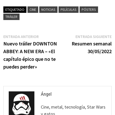
ETIQUETADO
CINE
NOTICIAS
PELÍCULAS
PÓSTERS
TRÁILER
Navegación
Entrada
E
ENTRADA ANTERIOR
ENTRADA SIGUIENTE
anterior:
s
Nuevo tráiler DOWNTON
Resumen semanal
de
ABBEY: A NEW ERA – «El
30/05/2022
entradas
capítulo épico que no te
puedes perder»
Ángel
Cine, metal, tecnología, Star Wars
y gatos.