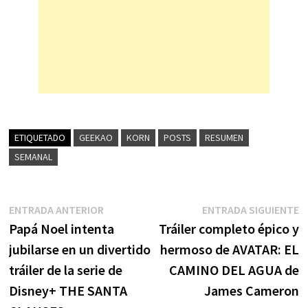
ETIQUETADO
GEEKAO
KORN
POSTS
RESUMEN
SEMANAL
Navegación
Entrada
E
ENTRADA ANTERIOR
ENTRADA SIGUIENTE
anterior:
s
Papá Noel intenta
Tráiler completo épico y
de
jubilarse en un divertido
hermoso de AVATAR: EL
entradas
tráiler de la serie de
CAMINO DEL AGUA de
Disney+ THE SANTA
James Cameron