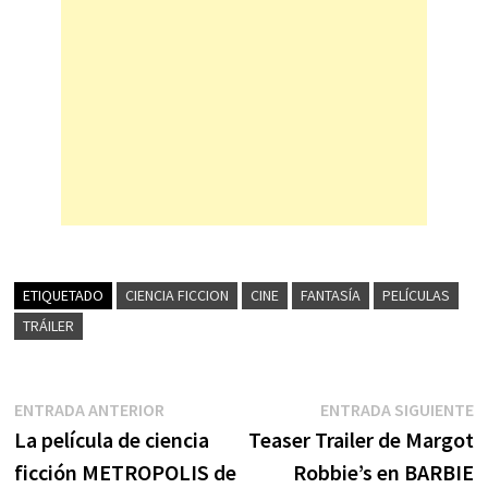
ETIQUETADO
CIENCIA FICCION
CINE
FANTASÍA
PELÍCULAS
TRÁILER
Navegación
Entrada
E
ENTRADA ANTERIOR
ENTRADA SIGUIENTE
anterior:
s
La película de ciencia
Teaser Trailer de Margot
de
ficción METROPOLIS de
Robbie’s en BARBIE