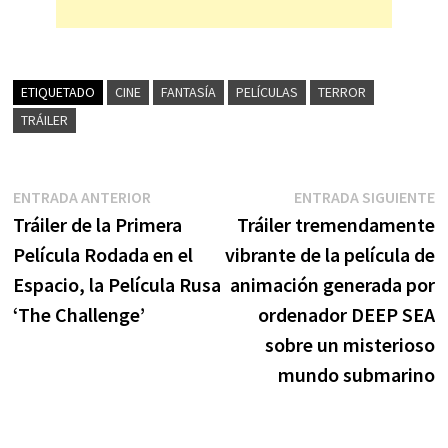
ETIQUETADO
CINE
FANTASÍA
PELÍCULAS
TERROR
TRÁILER
Navegación
Entrada
E
ENTRADA ANTERIOR
ENTRADA SIGUIENTE
anterior:
s
Tráiler de la Primera
Tráiler tremendamente
de
Película Rodada en el
vibrante de la película de
entradas
Espacio, la Película Rusa
animación generada por
‘The Challenge’
ordenador DEEP SEA
sobre un misterioso
mundo submarino