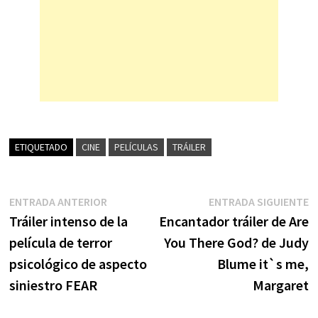
ETIQUETADO
CINE
PELÍCULAS
TRÁILER
Navegación
Entrada
E
ENTRADA ANTERIOR
ENTRADA SIGUIENTE
anterior:
s
Tráiler intenso de la
Encantador tráiler de Are
de
película de terror
You There God? de Judy
entradas
psicológico de aspecto
Blume it`s me,
siniestro FEAR
Margaret