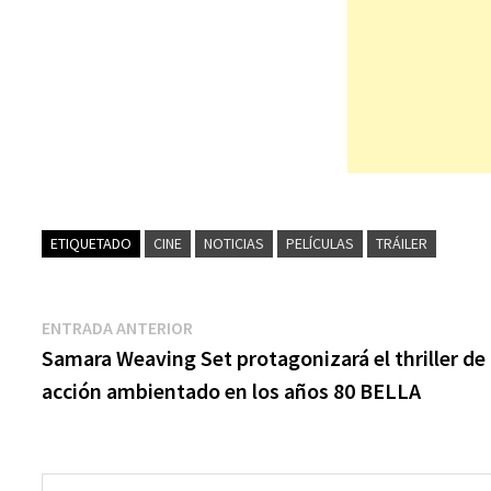
ETIQUETADO
CINE
NOTICIAS
PELÍCULAS
TRÁILER
Navegación
Entrada
ENTRADA ANTERIOR
anterior:
Samara Weaving Set protagonizará el thriller de
de
acción ambientado en los años 80 BELLA
entradas