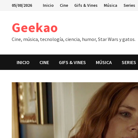
Saltar
05/08/2026
Inicio
Cine
Gifs & Vines
Música
Series
al
contenido
Geekao
Cine, música, tecnología, ciencia, humor, Star Wars y gatos.
INICIO
CINE
GIFS & VINES
MÚSICA
SERIES