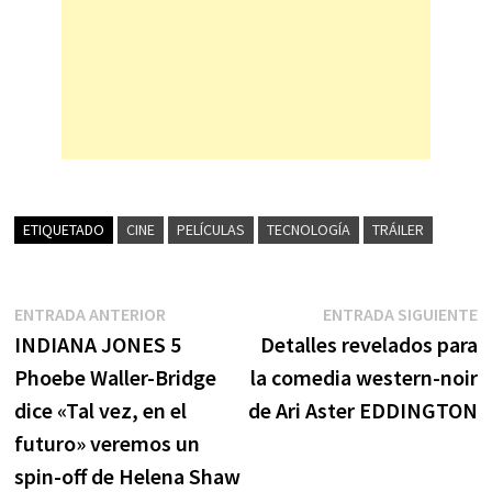
ETIQUETADO
CINE
PELÍCULAS
TECNOLOGÍA
TRÁILER
Navegación
Entrada
E
ENTRADA ANTERIOR
ENTRADA SIGUIENTE
anterior:
s
INDIANA JONES 5
Detalles revelados para
de
Phoebe Waller-Bridge
la comedia western-noir
entradas
dice «Tal vez, en el
de Ari Aster EDDINGTON
futuro» veremos un
spin-off de Helena Shaw