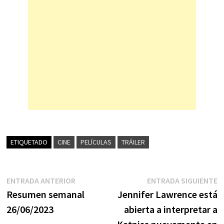
ETIQUETADO
CINE
PELÍCULAS
TRÁILER
Navegación
Entrada
E
ENTRADA ANTERIOR
ENTRADA SIGUIENTE
anterior:
s
Resumen semanal
Jennifer Lawrence está
de
26/06/2023
abierta a interpretar a
entradas