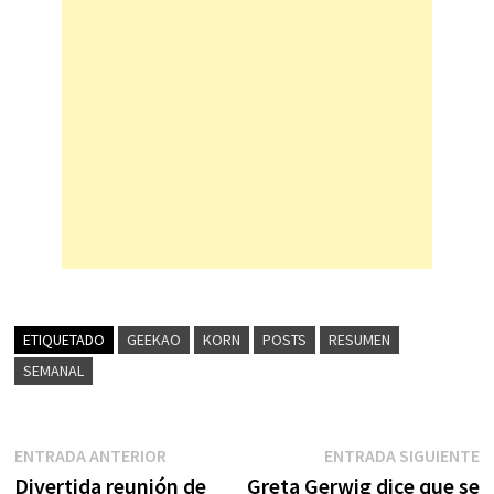
ETIQUETADO
GEEKAO
KORN
POSTS
RESUMEN
SEMANAL
Navegación
Entrada
E
ENTRADA ANTERIOR
ENTRADA SIGUIENTE
anterior:
s
Divertida reunión de
Greta Gerwig dice que se