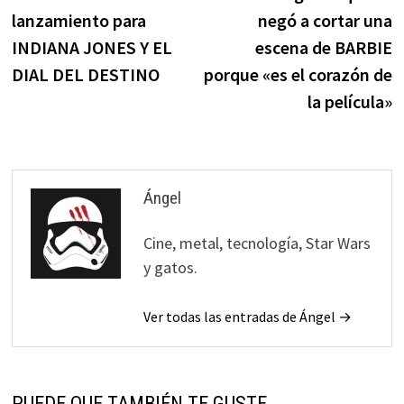
de
lanzamiento para
negó a cortar una
entradas
INDIANA JONES Y EL
escena de BARBIE
DIAL DEL DESTINO
porque «es el corazón de
la película»
Ángel
Cine, metal, tecnología, Star Wars
y gatos.
Ver todas las entradas de Ángel →
PUEDE QUE TAMBIÉN TE GUSTE