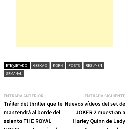
ETIQUETADO
GEEKAO
KORN
POSTS
RESUMEN
SEMANAL
Navegación
Entrada
E
ENTRADA ANTERIOR
ENTRADA SIGUIENTE
anterior:
s
Tráiler del thriller que te
Nuevos vídeos del set de
de
mantendrá al borde del
JOKER 2 muestran a
entradas
asiento THE ROYAL
Harley Quinn de Lady